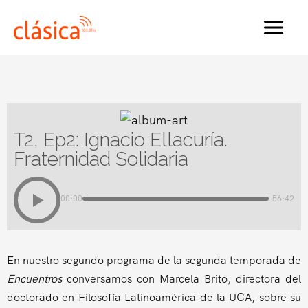
Ir
al
MAI
contenido
MEN
T2, Ep2: Ignacio Ellacuría.
Fraternidad Solidaria
00:00
-56:42
En nuestro segundo programa de la segunda temporada de
Encuentros
conversamos con Marcela Brito, directora del
doctorado en Filosofía Latinoamérica de la UCA, sobre su