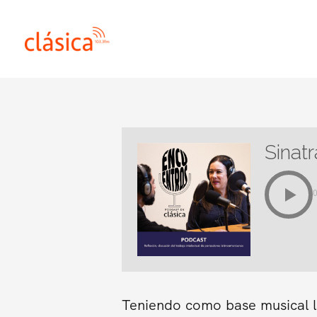
Ir
al
contenido
Sinatr
Teniendo como base musical l