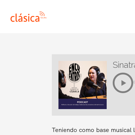
Ir
al
contenido
Sinat
Teniendo como base musical l