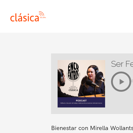
Ir
al
contenido
Ser Fe
Bienestar con Mirella Wollant