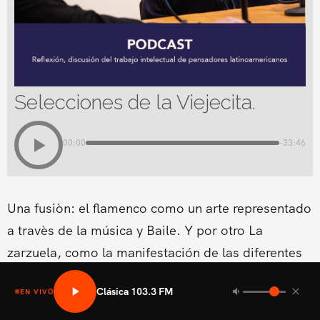
Selecciones de la Viejecita.
00:00
-33:46
Una fusiòn: el flamenco como un arte representado
a travès de la música y Baile. Y por otro La
zarzuela, como la manifestación de las diferentes
formas lírico-teatrales que surgen en los diferentes
Clásica 103.3 FM
EN VIVO
países europeos.