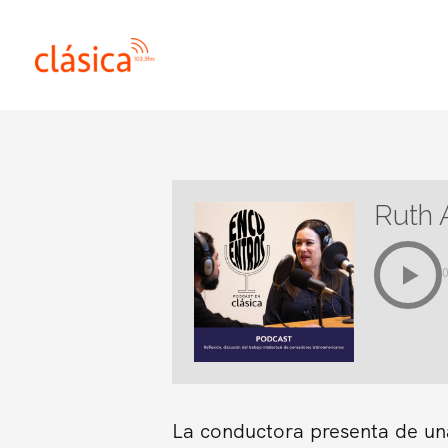
Ir
al
contenido
Ruth 
La conductora presenta de una 