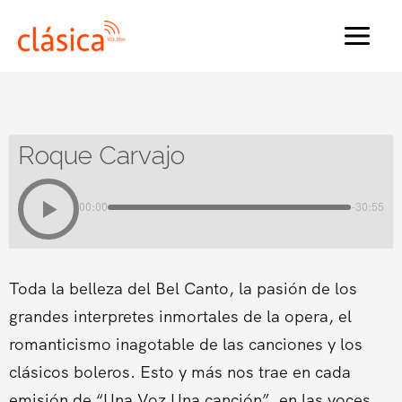
Ir
al
MAI
contenido
MEN
Roque Carvajo
00:00
-30:55
Toda la belleza del Bel Canto, la pasión de los
grandes interpretes inmortales de la opera, el
romanticismo inagotable de las canciones y los
clásicos boleros. Esto y más nos trae en cada
emisión de “Una Voz Una canción”, en las voces