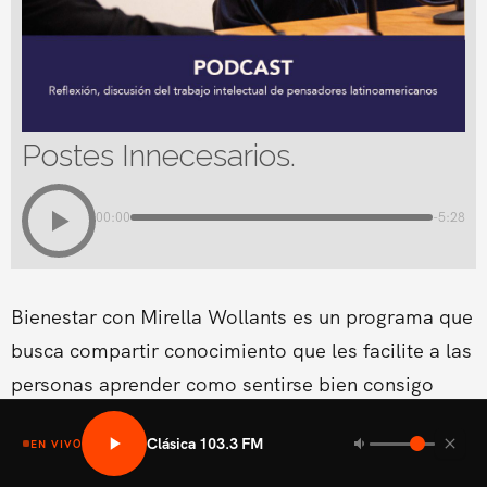
Postes Innecesarios.
00:00
-5:28
Bienestar con Mirella Wollants es un programa que
busca compartir conocimiento que les facilite a las
personas aprender como sentirse bien consigo
mismo en las areas fisicas, mental social y medio
Clásica 103.3 FM
EN VIVO
ambiental.