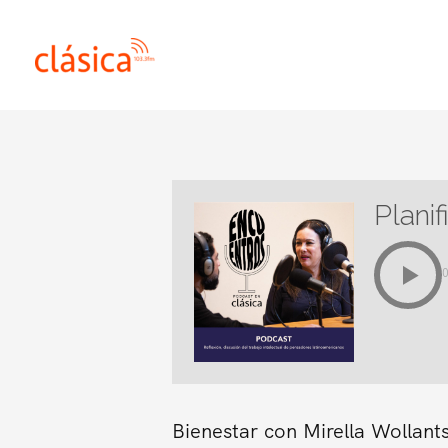
Ir
al
contenido
Planif
Bienestar con Mirella Wollant