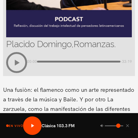
Placido Domingo,Romanzas.
00:00
-33:19
Una fusiòn: el flamenco como un arte representado
a travès de la música y Baile. Y por otro La
zarzuela, como la manifestación de las diferentes
formas lírico-teatrales que surgen en los diferentes
Clásica 103.3 FM
EN VIVO
países europeos.