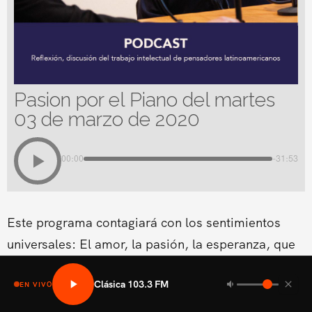
Pasion por el Piano del martes
03 de marzo de 2020
00:00
-31:53
Este programa contagiará con los sentimientos
universales: El amor, la pasión, la esperanza, que
se vive en los diferentes géneros de música
Clásica 103.3 FM
clásica.Conducido por Cynthia Coscio
EN VIVO