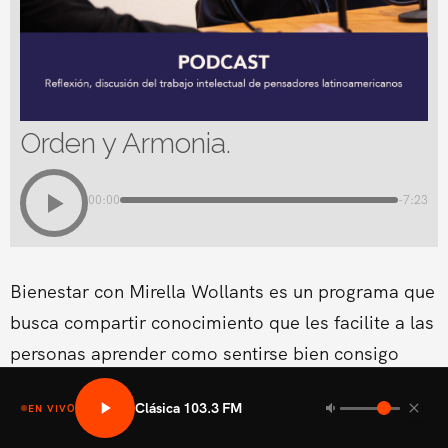
Orden y Armonia.
00:00
-7:23
Bienestar con Mirella Wollants es un programa que
busca compartir conocimiento que les facilite a las
personas aprender como sentirse bien consigo
mismo en las areas fisicas, mental social y medio
Clásica 103.3 FM
EN VIVO
ambiental.