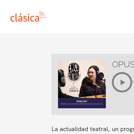
Ir
al
contenido
OPUS 
La actualidad teatral, un pro