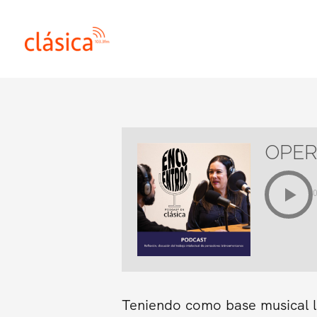
Ir
al
contenido
OPER
Teniendo como base musical l