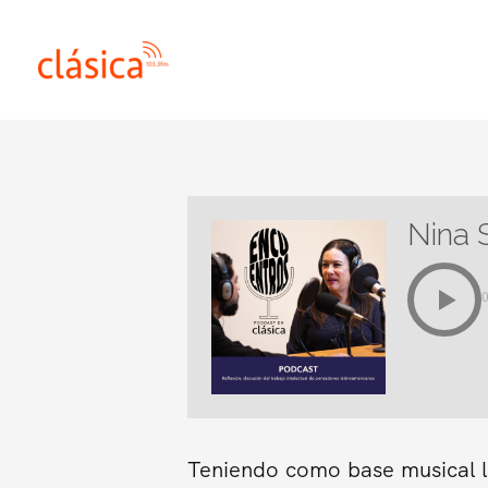
Ir
al
contenido
Nina 
Teniendo como base musical l