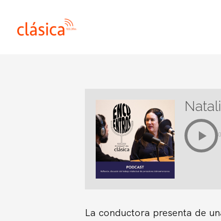
Ir
al
contenido
Natal
La conductora presenta de una 