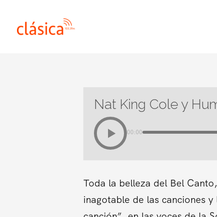
Ir
al
contenido
Nat King Cole y Hum
00:00
Toda la belleza del Bel Canto,
inagotable de las canciones y
canción”, en las voces de la 