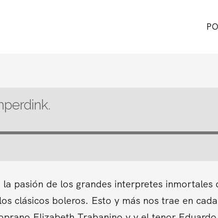
PO
perdink.
 la pasión de los grandes interpretes inmortales
 los clásicos boleros. Esto y más nos trae en ca
Soprano Elizabeth Trabanino y y el tenor Eduardo