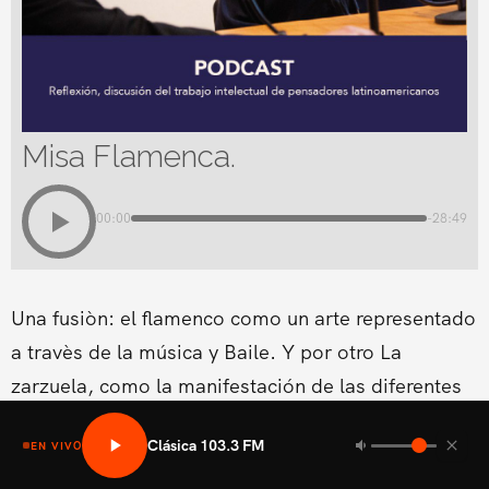
Misa Flamenca.
00:00
-28:49
Una fusiòn: el flamenco como un arte representado
a travès de la música y Baile. Y por otro La
zarzuela, como la manifestación de las diferentes
formas lírico-teatrales que surgen en los diferentes
Clásica 103.3 FM
EN VIVO
países europeos.