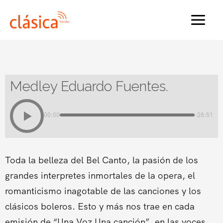
Ir
al
MAI
contenido
MEN
Medley Eduardo Fuentes.
00:00
-28:51
Toda la belleza del Bel Canto, la pasión de los
grandes interpretes inmortales de la opera, el
romanticismo inagotable de las canciones y los
clásicos boleros. Esto y más nos trae en cada
emisión de “Una Voz Una canción”, en las voces