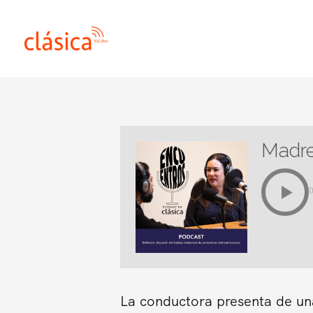
Ir
al
contenido
Madre
La conductora presenta de una 