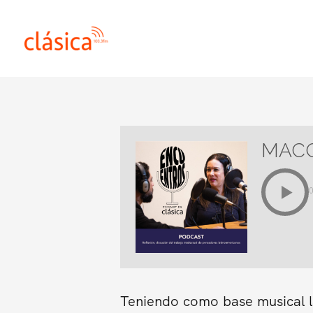
Ir
al
contenido
MAC
Teniendo como base musical l