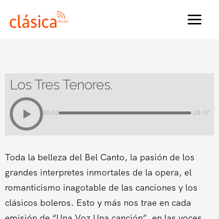
Ir
al
MAI
contenido
MEN
Los Tres Tenores.
00:00
-28:17
Toda la belleza del Bel Canto, la pasión de los
grandes interpretes inmortales de la opera, el
romanticismo inagotable de las canciones y los
clásicos boleros. Esto y más nos trae en cada
emisión de “Una Voz Una canción”, en las voces