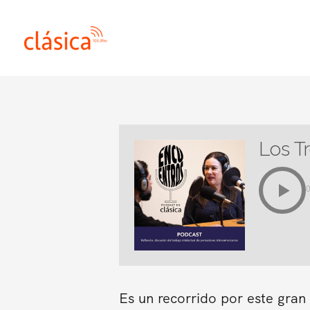
Ir
al
contenido
Los T
Es un recorrido por este gra