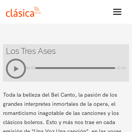
Ir
al
MAI
contenido
MEN
Los Tres Ases
00:00
-32:06
Toda la belleza del Bel Canto, la pasión de los
grandes interpretes inmortales de la opera, el
romanticismo inagotable de las canciones y los
clásicos boleros. Esto y más nos trae en cada
emisión de “Una Voz Una canción”, en las voces