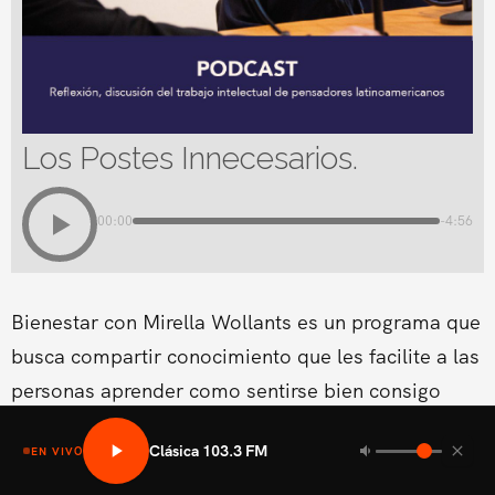
Los Postes Innecesarios.
00:00
-4:56
Bienestar con Mirella Wollants es un programa que
busca compartir conocimiento que les facilite a las
personas aprender como sentirse bien consigo
mismo en las areas fisicas, mental social y medio
Clásica 103.3 FM
EN VIVO
ambiental.