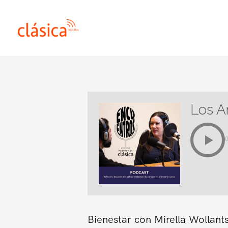
Ir
al
contenido
Los A
Bienestar con Mirella Wollant