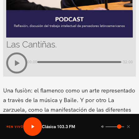
Las Cantiñas.
00:00
-32:00
Una fusiòn: el flamenco como un arte representado
a travès de la música y Baile. Y por otro La
zarzuela, como la manifestación de las diferentes
formas lírico-teatrales que surgen en los diferentes
Clásica 103.3 FM
EN VIVO
países europeos.