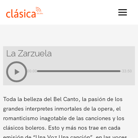
Ir
al
MAI
contenido
MEN
La Zarzuela
00:00
-33:50
Toda la belleza del Bel Canto, la pasión de los
grandes interpretes inmortales de la opera, el
romanticismo inagotable de las canciones y los
clásicos boleros. Esto y más nos trae en cada
emisión de “Una Voz Una canción”, en las voces