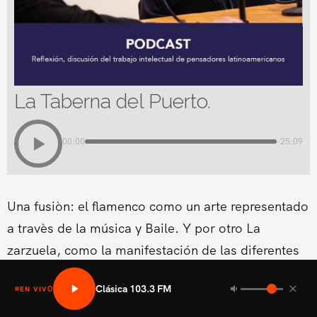
La Taberna del Puerto.
00:00
-25:09
Una fusiòn: el flamenco como un arte representado
a travès de la música y Baile. Y por otro La
zarzuela, como la manifestación de las diferentes
formas lírico-teatrales que surgen en los diferentes
Clásica 103.3 FM
EN VIVO
países europeos.