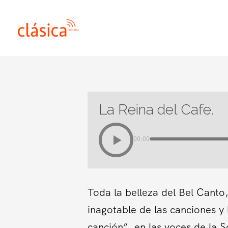
Ir
al
contenido
La Reina del Cafe.
00:00
Toda la belleza del Bel Canto,
inagotable de las canciones y
canción”, en las voces de la 