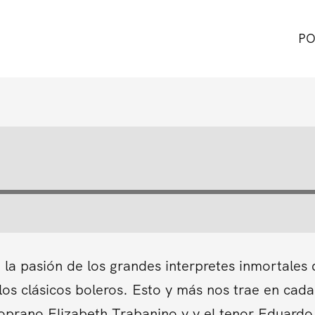
PO
 la pasión de los grandes interpretes inmortales
 los clásicos boleros. Esto y más nos trae en ca
Soprano Elizabeth Trabanino y y el tenor Eduardo