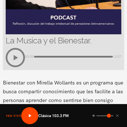
La Musica y el Bienestar.
00:00
-3:57
Bienestar con Mirella Wollants es un programa que
busca compartir conocimiento que les facilite a las
personas aprender como sentirse bien consigo
mismo en las areas fisicas, mental social y medio
Clásica 103.3 FM
EN VIVO
ambiental.