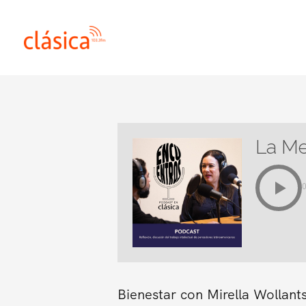
Ir
al
contenido
La M
Bienestar con Mirella Wollant