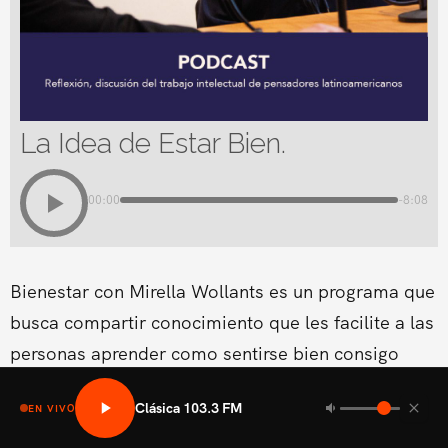
La Idea de Estar Bien.
00:00
-8:08
Bienestar con Mirella Wollants es un programa que
busca compartir conocimiento que les facilite a las
personas aprender como sentirse bien consigo
mismo en las areas fisicas, mental social y medio
Clásica 103.3 FM
EN VIVO
ambiental.