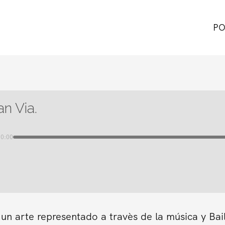
PO
n Via.
00:00
un arte representado a travès de la música y Bail