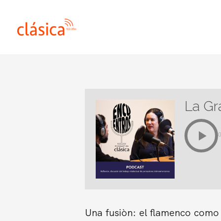
Ir
al
contenido
La Gra
Una fusiòn: el flamenco como 