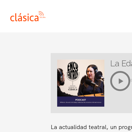
Ir
al
contenido
La Ed
La actualidad teatral, un pro