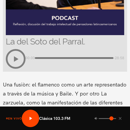
La del Soto del Parral.
00:00
-28:58
Una fusiòn: el flamenco como un arte representado
a travès de la música y Baile. Y por otro La
zarzuela, como la manifestación de las diferentes
formas lírico-teatrales que surgen en los diferentes
Clásica 103.3 FM
EN VIVO
países europeos.