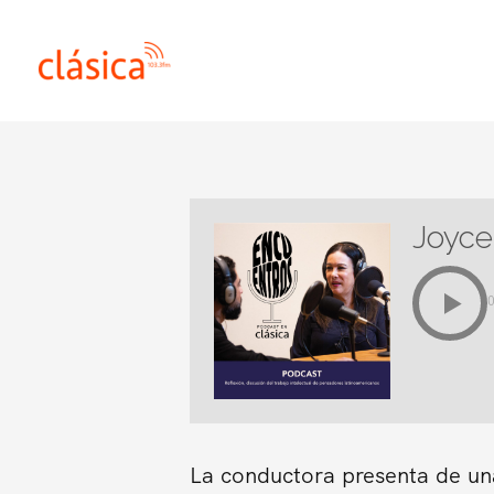
Ir
al
contenido
Joyce
La conductora presenta de una 