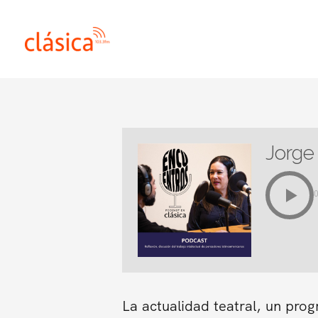
Ir
al
contenido
Jorge 
La actualidad teatral, un pro