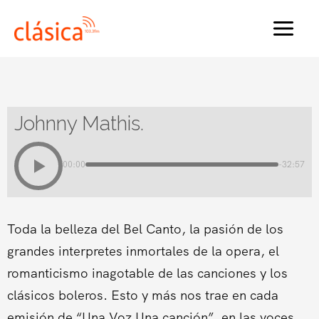
Ir
al
MAI
contenido
MEN
Johnny Mathis.
00:00
-32:57
Toda la belleza del Bel Canto, la pasión de los
grandes interpretes inmortales de la opera, el
romanticismo inagotable de las canciones y los
clásicos boleros. Esto y más nos trae en cada
emisión de “Una Voz Una canción”, en las voces