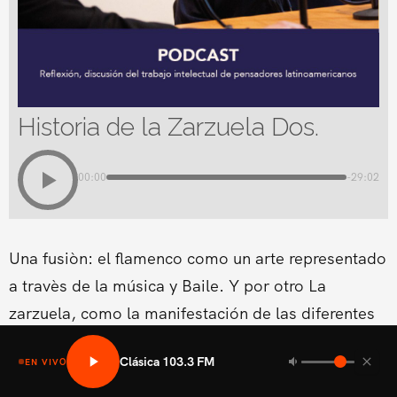
Historia de la Zarzuela Dos.
00:00
-29:02
Una fusiòn: el flamenco como un arte representado
a travès de la música y Baile. Y por otro La
zarzuela, como la manifestación de las diferentes
formas lírico-teatrales que surgen en los diferentes
Clásica 103.3 FM
EN VIVO
países europeos.