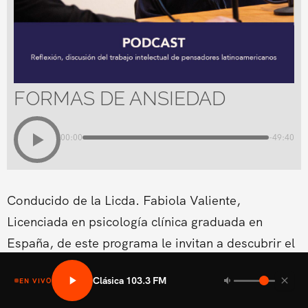
FORMAS DE ANSIEDAD
00:00
-49:40
Conducido de la Licda. Fabiola Valiente,
Licenciada en psicología clínica graduada en
España, de este programa le invitan a descubrir el
meollo de los obstáculos que se encuentran en el
Clásica 103.3 FM
EN VIVO
sendero de la vida