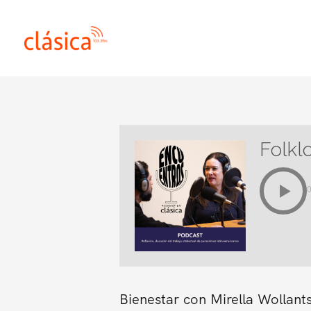
Ir
al
contenido
Folklo
Bienestar con Mirella Wollant