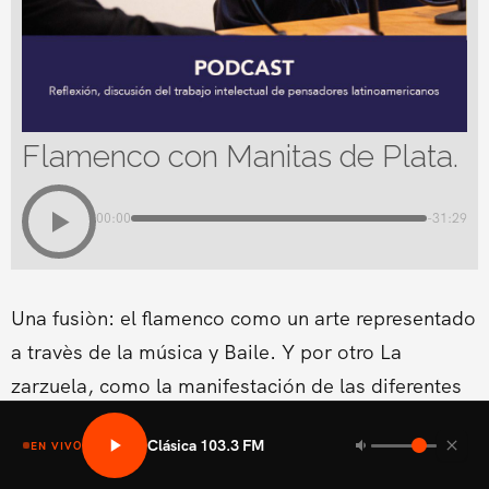
Flamenco con Manitas de Plata.
00:00
-31:29
Una fusiòn: el flamenco como un arte representado
a travès de la música y Baile. Y por otro La
zarzuela, como la manifestación de las diferentes
formas lírico-teatrales que surgen en los diferentes
Clásica 103.3 FM
EN VIVO
países europeos.