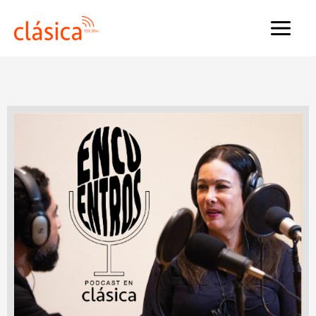
Ir
al
MAI
contenido
MEN