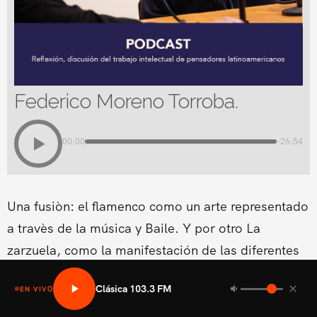
Federico Moreno Torroba.
00:00
-26:54
Una fusiòn: el flamenco como un arte representado
a travès de la música y Baile. Y por otro La
zarzuela, como la manifestación de las diferentes
formas lírico-teatrales que surgen en los diferentes
Clásica 103.3 FM
EN VIVO
países europeos.