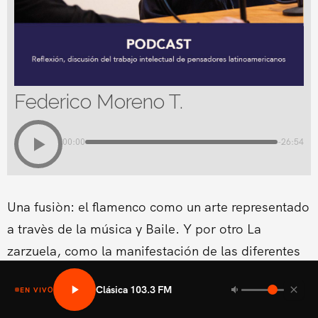
Federico Moreno T.
00:00
-26:54
Una fusiòn: el flamenco como un arte representado
a travès de la música y Baile. Y por otro La
zarzuela, como la manifestación de las diferentes
formas lírico-teatrales que surgen en los diferentes
Clásica 103.3 FM
EN VIVO
países europeos.