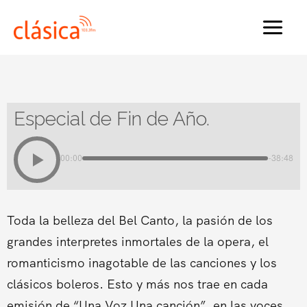
Ir
al
MAI
contenido
MEN
Especial de Fin de Año.
00:00
-38:48
Toda la belleza del Bel Canto, la pasión de los
grandes interpretes inmortales de la opera, el
romanticismo inagotable de las canciones y los
clásicos boleros. Esto y más nos trae en cada
emisión de “Una Voz Una canción”, en las voces