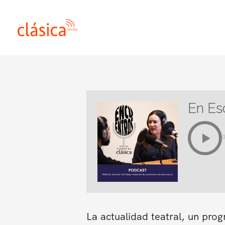
Ir
al
contenido
En Es
La actualidad teatral, un pro