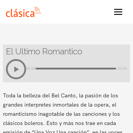
Ir
al
MAI
contenido
MEN
El Ultimo Romantico
00:00
-33:54
Toda la belleza del Bel Canto, la pasión de los
grandes interpretes inmortales de la opera, el
romanticismo inagotable de las canciones y los
clásicos boleros. Esto y más nos trae en cada
emisión de “Una Voz Una canción”, en las voces