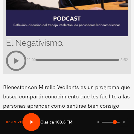
El Negativismo.
00:00
-3:52
Bienestar con Mirella Wollants es un programa que
busca compartir conocimiento que les facilite a las
personas aprender como sentirse bien consigo
mismo en las areas fisicas, mental social y medio
Clásica 103.3 FM
EN VIVO
ambiental.